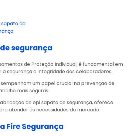
o de segurança
ipamentos de Proteção Individual, é fundamental em
r a segurança e integridade dos colaboradores.
desempenham um papel crucial na prevenção de
abalho mais seguras.
 fabricação de
epi sapato de segurança
, oferece
 para atender às necessidades do mercado.
a Fire Segurança