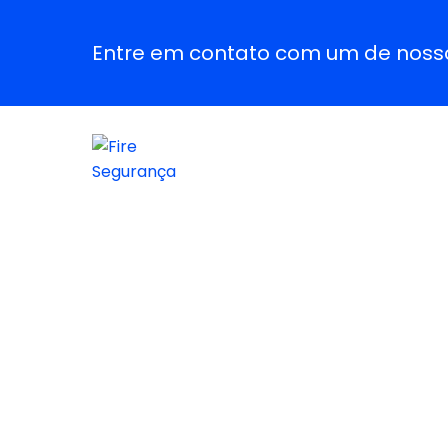
Entre em contato com um de nosso