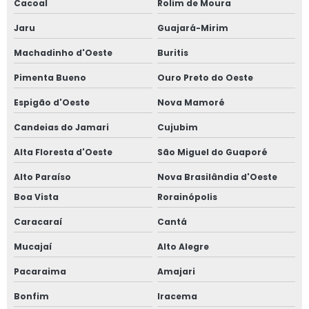
Cacoal
Rolim de Moura
Jaru
Guajará-Mirim
Machadinho d'Oeste
Buritis
Pimenta Bueno
Ouro Preto do Oeste
Espigão d'Oeste
Nova Mamoré
Candeias do Jamari
Cujubim
Alta Floresta d'Oeste
São Miguel do Guaporé
Alto Paraíso
Nova Brasilândia d'Oeste
Boa Vista
Rorainópolis
Caracaraí
Cantá
Mucajaí
Alto Alegre
Pacaraima
Amajari
Bonfim
Iracema