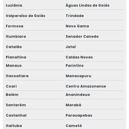
Luziânia
Águas Lindas de Goiás
Valparaíso de Goiás
Trindade
Formosa
Novo Gama
Itumbiara
Senador Canedo
Catalão
Jataí
Planaltina
Caldas Novas
Manaus
Parintins
Itacoatiara
Manacapuru
Coari
Centro Amazonense
Belém
Ananindeua
Santarém
Marabá
Castanhal
Parauapebas
Itaituba
Cametá