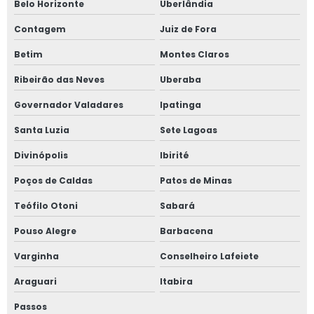
Belo Horizonte
Uberlândia
Contagem
Juiz de Fora
Betim
Montes Claros
Ribeirão das Neves
Uberaba
Governador Valadares
Ipatinga
Santa Luzia
Sete Lagoas
Divinópolis
Ibirité
Poços de Caldas
Patos de Minas
Teófilo Otoni
Sabará
Pouso Alegre
Barbacena
Varginha
Conselheiro Lafeiete
Araguari
Itabira
Passos