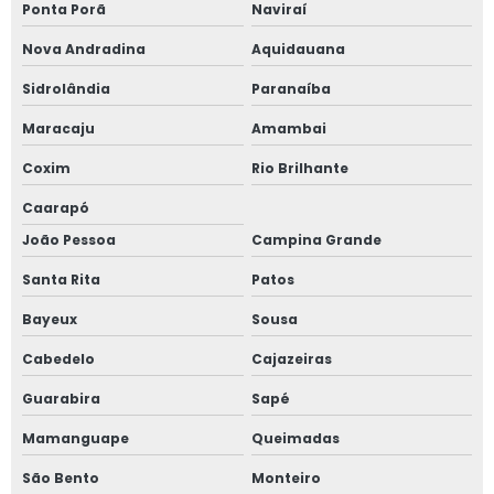
Ponta Porã
Naviraí
Nova Andradina
Aquidauana
Sidrolândia
Paranaíba
Maracaju
Amambai
Coxim
Rio Brilhante
Caarapó
João Pessoa
Campina Grande
Santa Rita
Patos
Bayeux
Sousa
Cabedelo
Cajazeiras
Guarabira
Sapé
Mamanguape
Queimadas
São Bento
Monteiro