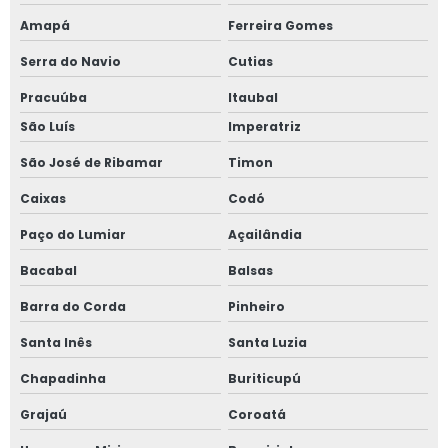
Amapá
Ferreira Gomes
Serra do Navio
Cutias
Pracuúba
Itaubal
São Luís
Imperatriz
São José de Ribamar
Timon
Caixas
Codó
Paço do Lumiar
Açailândia
Bacabal
Balsas
Barra do Corda
Pinheiro
Santa Inês
Santa Luzia
Chapadinha
Buriticupú
Grajaú
Coroatá