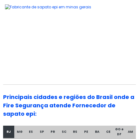
Principais cidades e regiões do Brasil onde a
Fire Segurança atende Fornecedor de
sapato epi:
GO e
RJ
MG
ES
SP
PR
SC
RS
PE
BA
CE
AM
DF