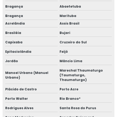
Bragança
Abaetetuba
Bragança
Marituba
Acrelândia
Assis Brasil
Brasiléia
Bujari
Capixaba
Cruzeiro do Sul
Epitaciolândia
Feijó
Jordão
Mâncio Lima
Marechal Thaumaturgo
Manoel Urbano (Manuel
(Taumaturgo,
Urbano)
Thaumaturgo)
Plácido de Castro
Porto Acre
Porto Walter
Rio Branco*
Rodrigues Alves
Santa Rosa do Purus