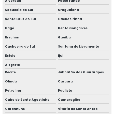
Alvorada
Passo Fundo
Sapucaia do Sul
Uruguaiana
Santa Cruz do Sul
Cachoeirinha
Bagé
Bento Gonçalves
Erechim
Guaíba
Cachoeira do Sul
Santana do Livramento
Esteio
Ijuí
Alegrete
Recife
Jaboatão dos Guararapes
Olinda
Caruaru
Petrolina
Paulista
Cabo de Santo Agostinho
Camaragibe
Garanhuns
Vitória de Santo Antão