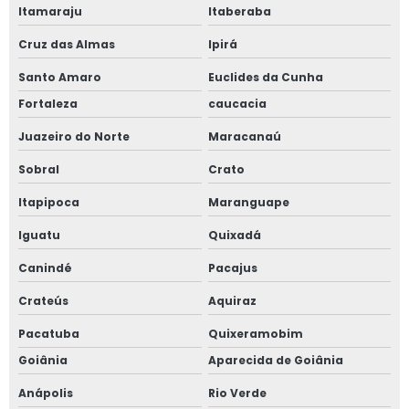
Itamaraju
Itaberaba
Cruz das Almas
Ipirá
Santo Amaro
Euclides da Cunha
Fortaleza
caucacia
Juazeiro do Norte
Maracanaú
Sobral
Crato
Itapipoca
Maranguape
Iguatu
Quixadá
Canindé
Pacajus
Crateús
Aquiraz
Pacatuba
Quixeramobim
Goiânia
Aparecida de Goiânia
Anápolis
Rio Verde