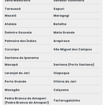
Sena Madureira
Senador Guiomard
Tarauacá
Xapuri
Maceió
Maragogi
Atalaia
Batalha
Delmiro Gouveia
Mata Grande
Palmeira dos Índios
Arapiraca
Coruripe
São Miguel dos Campos
Santana do Ipanema
Macapá
Santana (Porto Santana)
Laranjal do Jari
Oiapoque
Porto Grande
Vitória do Jari
Mazagão
Calçoene
Pedra Branca do Amapari
Tartarugalzinho
(Pedra Branca do Amaparí)