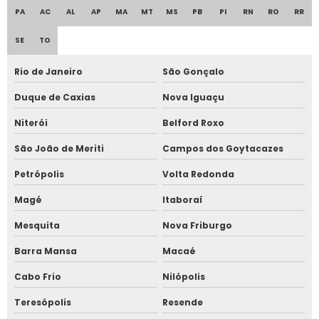
PA
AC
AL
AP
MA
MT
MS
PB
PI
RN
RO
RR
SE
TO
Rio de Janeiro
São Gonçalo
Duque de Caxias
Nova Iguaçu
Niterói
Belford Roxo
São João de Meriti
Campos dos Goytacazes
Petrópolis
Volta Redonda
Magé
Itaboraí
Mesquita
Nova Friburgo
Barra Mansa
Macaé
Cabo Frio
Nilópolis
Teresópolis
Resende