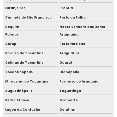
Laranjeiras
Propriá
Canindé de São Francisco
Porto da Folha
Boquim
Nossa Senhora das Dores
Palmas
Araguaína
Gurupi
Porto Nacional
Paraíso do Tocantins
Araguatins
Colinas do Tocantins
Guaraí
Tocantinópolis
Dianópolis
Miracema do Tocantins
Formoso do Araguaia
Augustinópolis
Taguatinga
Pedro Afonso
Miranorte
Lagoa da Confusão
Goiatins