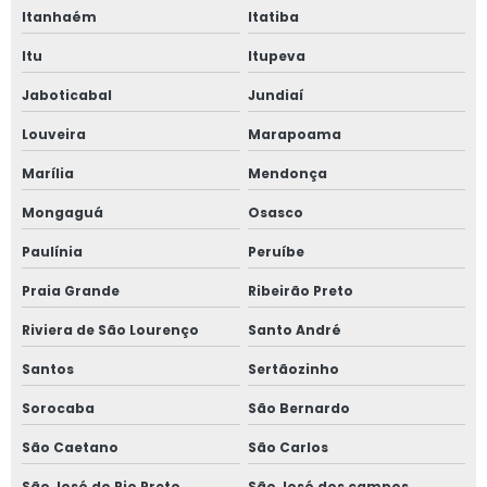
Itanhaém
Itatiba
Itu
Itupeva
Jaboticabal
Jundiaí
Louveira
Marapoama
Marília
Mendonça
Mongaguá
Osasco
Paulínia
Peruíbe
Praia Grande
Ribeirão Preto
Riviera de São Lourenço
Santo André
Santos
Sertãozinho
Sorocaba
São Bernardo
São Caetano
São Carlos
São José do Rio Preto
São José dos campos