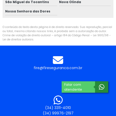
São Miguel do Tocantins
Nova Olinda
Nossa Senhora das Dores
O conteúdo do texto desta página é de direito reservado. Sua reprodução, parcial
ou total, mesmo citando nossos links, é proibida sem a autorização do autor.
Crime de violação de direito autoral – artigo 184 do Código Penal –
Lei 9610/98 -
Lei de direitos autorais
.
fire@fireseguranca.com.br
Falar com
atendente
(34) 3311-4010
(34) 99976-2197