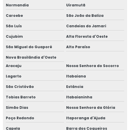
Normandia
Uiramutã
Caroebe
São João da Baliza
São Luís
Candeias do Jamari
Cujubim
Alta Floresta d'Oeste
São Miguel do Guaporé
Alto Paraíso
Nova Brasilândia d'Oeste
Aracaju
Nossa Senhora do Socorro
Lagarto
Itabaiana
São Cristóvão
Estância
Tobias Barreto
Itabaianinha
Simão Dias
Nossa Senhora da Glória
Poço Redondo
Itaporanga d'Ajuda
Capela
Barra dos Coqueiros