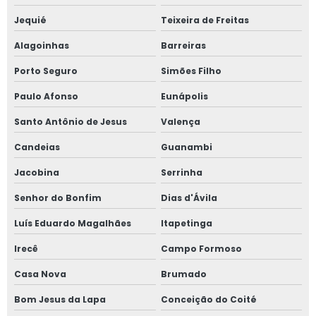
Jequié
Teixeira de Freitas
Alagoinhas
Barreiras
Porto Seguro
Simões Filho
Paulo Afonso
Eunápolis
Santo Antônio de Jesus
Valença
Candeias
Guanambi
Jacobina
Serrinha
Senhor do Bonfim
Dias d'Ávila
Luís Eduardo Magalhães
Itapetinga
Irecê
Campo Formoso
Casa Nova
Brumado
Bom Jesus da Lapa
Conceição do Coité