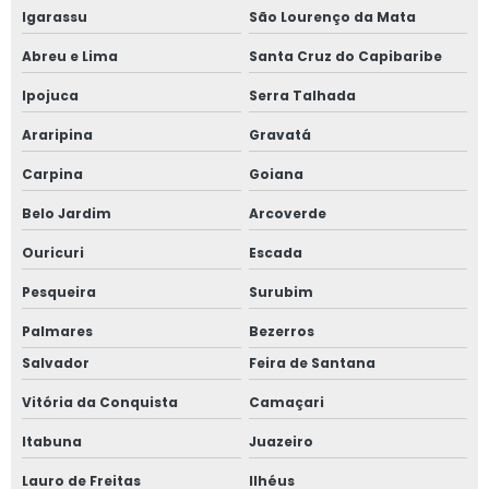
Igarassu
São Lourenço da Mata
Abreu e Lima
Santa Cruz do Capibaribe
Ipojuca
Serra Talhada
Araripina
Gravatá
Carpina
Goiana
Belo Jardim
Arcoverde
Ouricuri
Escada
Pesqueira
Surubim
Palmares
Bezerros
Salvador
Feira de Santana
Vitória da Conquista
Camaçari
Itabuna
Juazeiro
Lauro de Freitas
Ilhéus