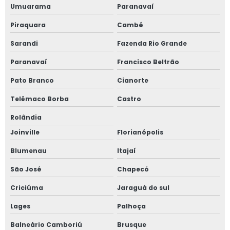
Umuarama
Paranavaí
Piraquara
Cambé
Sarandi
Fazenda Rio Grande
Paranavaí
Francisco Beltrão
Pato Branco
Cianorte
Telêmaco Borba
Castro
Rolândia
Joinville
Florianópolis
Blumenau
Itajaí
São José
Chapecó
Criciúma
Jaraguá do sul
Lages
Palhoça
Balneário Camboriú
Brusque