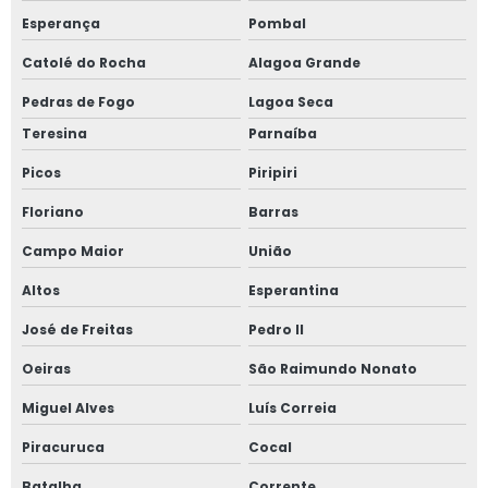
Esperança
Pombal
Catolé do Rocha
Alagoa Grande
Pedras de Fogo
Lagoa Seca
Teresina
Parnaíba
Picos
Piripiri
Floriano
Barras
Campo Maior
União
Altos
Esperantina
José de Freitas
Pedro II
Oeiras
São Raimundo Nonato
Miguel Alves
Luís Correia
Piracuruca
Cocal
Batalha
Corrente