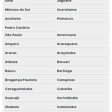
Iúna
Jaguaré
Mimoso do Sul
Sooretama
Anchieta
Pinheiros
Pedro Canário
São Paulo
Americana
Amparo
Araraquara
Araras
Araçatuba
Atibaia
Barueri
Bauru
Bertioga
Bragança Paulista
Campinas
Caraguatatuba
Cubatão
Guarujá
Hortolândia
Ilhabela
Indaiatuba