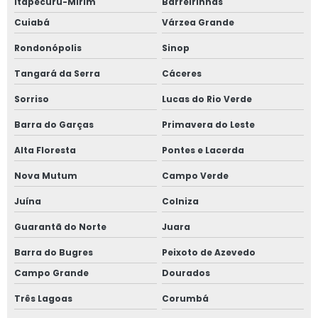
Itapecuru-Mirim
Barreirinhas
Cuiabá
Várzea Grande
Rondonópolis
Sinop
Tangará da Serra
Cáceres
Sorriso
Lucas do Rio Verde
Barra do Garças
Primavera do Leste
Alta Floresta
Pontes e Lacerda
Nova Mutum
Campo Verde
Juína
Colniza
Guarantã do Norte
Juara
Barra do Bugres
Peixoto de Azevedo
Campo Grande
Dourados
Três Lagoas
Corumbá