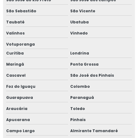
São Sebastião
São Vicente
Taubaté
Ubatuba
Valinhos
Vinhedo
Votuporanga
Curitiba
Londrina
Maringá
Ponta Grossa
Cascavel
São José dos Pinhais
Foz do Iguaçu
Colombo
Guarapuava
Paranaguá
Araucária
Toledo
Apucarana
Pinhais
Campo Largo
Almirante Tamandaré