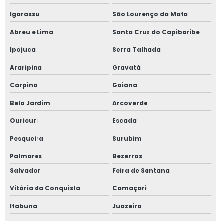
Igarassu
São Lourenço da Mata
Abreu e Lima
Santa Cruz do Capibaribe
Ipojuca
Serra Talhada
Araripina
Gravatá
Carpina
Goiana
Belo Jardim
Arcoverde
Ouricuri
Escada
Pesqueira
Surubim
Palmares
Bezerros
Salvador
Feira de Santana
Vitória da Conquista
Camaçari
Itabuna
Juazeiro