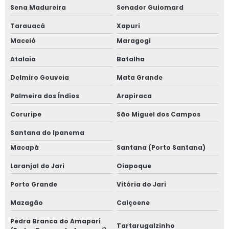
Sena Madureira
Senador Guiomard
Tarauacá
Xapuri
Maceió
Maragogi
Atalaia
Batalha
Delmiro Gouveia
Mata Grande
Palmeira dos Índios
Arapiraca
Coruripe
São Miguel dos Campos
Santana do Ipanema
Macapá
Santana (Porto Santana)
Laranjal do Jari
Oiapoque
Porto Grande
Vitória do Jari
Mazagão
Calçoene
Pedra Branca do Amapari
Tartarugalzinho