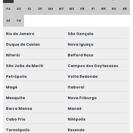
PA
AC
AL
AP
MA
MT
MS
PB
PI
RN
RO
RR
SE
TO
Rio de Janeiro
São Gonçalo
Duque de Caxias
Nova Iguaçu
Niterói
Belford Roxo
São João de Meriti
Campos dos Goytacazes
Petrópolis
Volta Redonda
Magé
Itaboraí
Mesquita
Nova Friburgo
Barra Mansa
Macaé
Cabo Frio
Nilópolis
Teresópolis
Resende