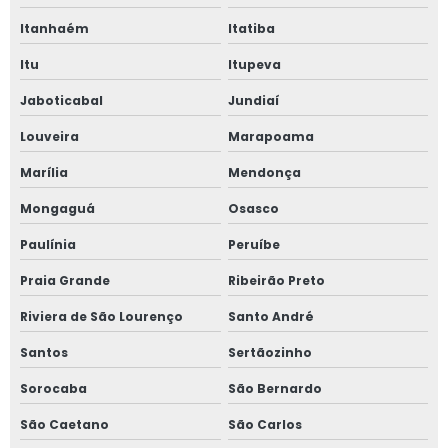
Itanhaém
Itatiba
Itu
Itupeva
Jaboticabal
Jundiaí
Louveira
Marapoama
Marília
Mendonça
Mongaguá
Osasco
Paulínia
Peruíbe
Praia Grande
Ribeirão Preto
Riviera de São Lourenço
Santo André
Santos
Sertãozinho
Sorocaba
São Bernardo
São Caetano
São Carlos