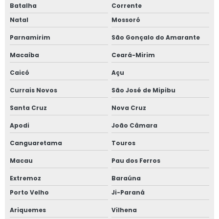
Batalha
Corrente
Natal
Mossoró
Parnamirim
São Gonçalo do Amarante
Macaíba
Ceará-Mirim
Caicó
Açu
Currais Novos
São José de Mipibu
Santa Cruz
Nova Cruz
Apodi
João Câmara
Canguaretama
Touros
Macau
Pau dos Ferros
Extremoz
Baraúna
Porto Velho
Ji-Paraná
Ariquemes
Vilhena