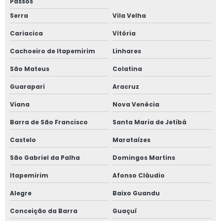
Passos
Serra
Vila Velha
Cariacica
Vitória
Cachoeiro de Itapemirim
Linhares
São Mateus
Colatina
Guarapari
Aracruz
Viana
Nova Venécia
Barra de São Francisco
Santa Maria de Jetibá
Castelo
Marataízes
São Gabriel da Palha
Domingos Martins
Itapemirim
Afonso Cláudio
Alegre
Baixo Guandu
Conceição da Barra
Guaçuí