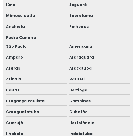
Iúna
Jaguaré
Mimoso do Sul
Sooretama
Anchieta
Pinheiros
Pedro Canário
São Paulo
Americana
Amparo
Araraquara
Araras
Araçatuba
Atibaia
Barueri
Bauru
Bertioga
Bragança Paulista
Campinas
Caraguatatuba
Cubatão
Guarujá
Hortolândia
Ilhabela
Indaiatuba