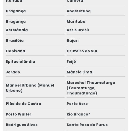
Itaituba
Cametá
Bragança
Abaetetuba
Bragança
Marituba
Acrelândia
Assis Brasil
Brasiléia
Bujari
Capixaba
Cruzeiro do Sul
Epitaciolândia
Feijó
Jordão
Mâncio Lima
Marechal Thaumaturgo
Manoel Urbano (Manuel
(Taumaturgo,
Urbano)
Thaumaturgo)
Plácido de Castro
Porto Acre
Porto Walter
Rio Branco*
Rodrigues Alves
Santa Rosa do Purus