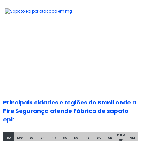
Principais cidades e regiões do Brasil onde a
Fire Segurança atende Fábrica de sapato
epi:
GO e
RJ
MG
ES
SP
PR
SC
RS
PE
BA
CE
AM
DF