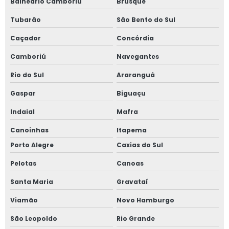
Balneário Camboriú
Brusque
Tubarão
São Bento do Sul
Caçador
Concórdia
Camboriú
Navegantes
Rio do Sul
Araranguá
Gaspar
Biguaçu
Indaial
Mafra
Canoinhas
Itapema
Porto Alegre
Caxias do Sul
Pelotas
Canoas
Santa Maria
Gravataí
Viamão
Novo Hamburgo
São Leopoldo
Rio Grande