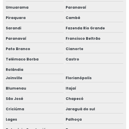
Umuarama
Paranavaí
Piraquara
Cambé
Sarandi
Fazenda Rio Grande
Paranavaí
Francisco Beltrão
Pato Branco
Cianorte
Telêmaco Borba
Castro
Rolândia
Joinville
Florianópolis
Blumenau
Itajaí
São José
Chapecó
Criciúma
Jaraguá do sul
Lages
Palhoça