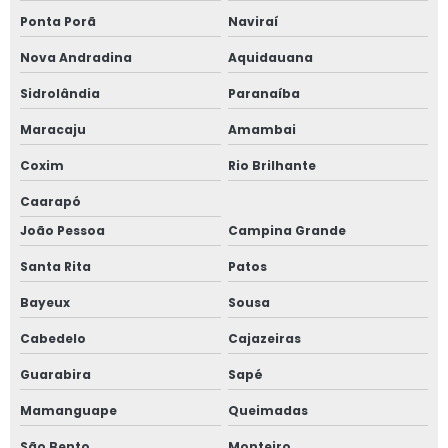
Ponta Porã
Naviraí
Nova Andradina
Aquidauana
Sidrolândia
Paranaíba
Maracaju
Amambai
Coxim
Rio Brilhante
Caarapó
João Pessoa
Campina Grande
Santa Rita
Patos
Bayeux
Sousa
Cabedelo
Cajazeiras
Guarabira
Sapé
Mamanguape
Queimadas
São Bento
Monteiro