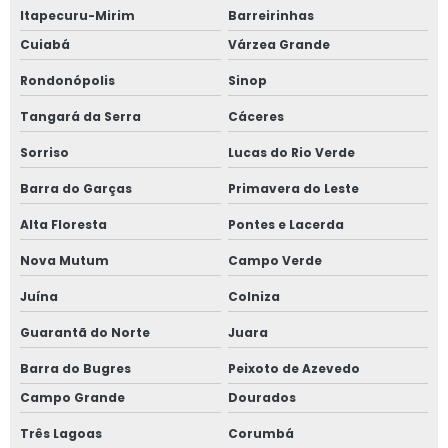
Itapecuru-Mirim
Barreirinhas
Cuiabá
Várzea Grande
Rondonópolis
Sinop
Tangará da Serra
Cáceres
Sorriso
Lucas do Rio Verde
Barra do Garças
Primavera do Leste
Alta Floresta
Pontes e Lacerda
Nova Mutum
Campo Verde
Juína
Colniza
Guarantã do Norte
Juara
Barra do Bugres
Peixoto de Azevedo
Campo Grande
Dourados
Três Lagoas
Corumbá