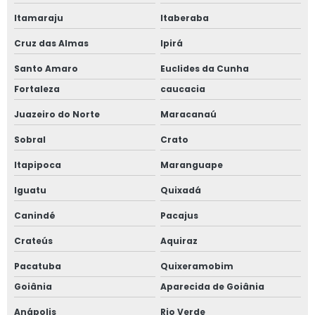
Itamaraju
Itaberaba
Cruz das Almas
Ipirá
Santo Amaro
Euclides da Cunha
Fortaleza
caucacia
Juazeiro do Norte
Maracanaú
Sobral
Crato
Itapipoca
Maranguape
Iguatu
Quixadá
Canindé
Pacajus
Crateús
Aquiraz
Pacatuba
Quixeramobim
Goiânia
Aparecida de Goiânia
Anápolis
Rio Verde