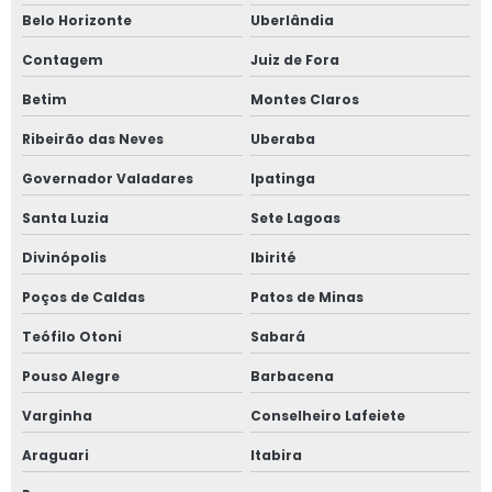
Belo Horizonte
Uberlândia
Contagem
Juiz de Fora
Betim
Montes Claros
Ribeirão das Neves
Uberaba
Governador Valadares
Ipatinga
Santa Luzia
Sete Lagoas
Divinópolis
Ibirité
Poços de Caldas
Patos de Minas
Teófilo Otoni
Sabará
Pouso Alegre
Barbacena
Varginha
Conselheiro Lafeiete
Araguari
Itabira