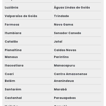
Luziânia
Águas Lindas de Goiás
Valparaíso de Goiás
Trindade
Formosa
Novo Gama
Itumbiara
Senador Canedo
Catalão
Jataí
Planaltina
Caldas Novas
Manaus
Parintins
Itacoatiara
Manacapuru
Coari
Centro Amazonense
Belém
Ananindeua
Santarém
Marabá
Castanhal
Parauapebas