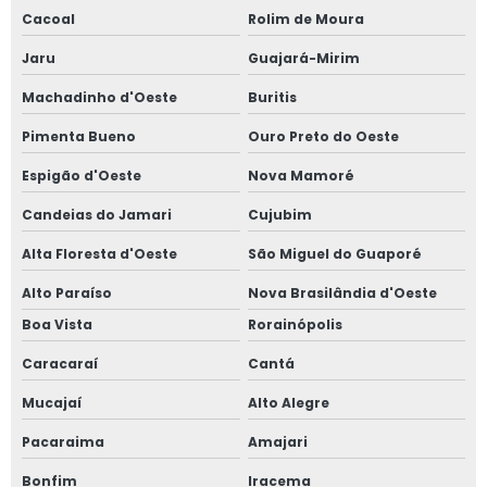
Cacoal
Rolim de Moura
Jaru
Guajará-Mirim
Machadinho d'Oeste
Buritis
Pimenta Bueno
Ouro Preto do Oeste
Espigão d'Oeste
Nova Mamoré
Candeias do Jamari
Cujubim
Alta Floresta d'Oeste
São Miguel do Guaporé
Alto Paraíso
Nova Brasilândia d'Oeste
Boa Vista
Rorainópolis
Caracaraí
Cantá
Mucajaí
Alto Alegre
Pacaraima
Amajari
Bonfim
Iracema