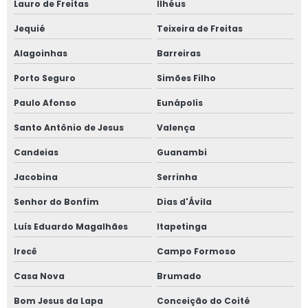
Lauro de Freitas
Ilhéus
Jequié
Teixeira de Freitas
Alagoinhas
Barreiras
Porto Seguro
Simões Filho
Paulo Afonso
Eunápolis
Santo Antônio de Jesus
Valença
Candeias
Guanambi
Jacobina
Serrinha
Senhor do Bonfim
Dias d'Ávila
Luís Eduardo Magalhães
Itapetinga
Irecê
Campo Formoso
Casa Nova
Brumado
Bom Jesus da Lapa
Conceição do Coité