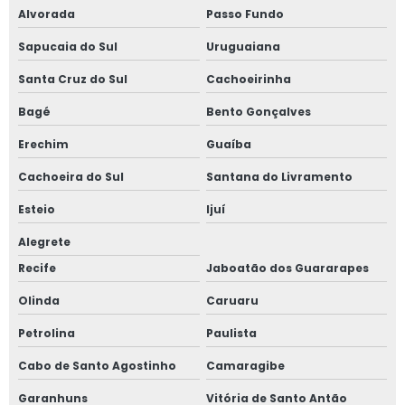
Alvorada
Passo Fundo
Sapucaia do Sul
Uruguaiana
Santa Cruz do Sul
Cachoeirinha
Bagé
Bento Gonçalves
Erechim
Guaíba
Cachoeira do Sul
Santana do Livramento
Esteio
Ijuí
Alegrete
Recife
Jaboatão dos Guararapes
Olinda
Caruaru
Petrolina
Paulista
Cabo de Santo Agostinho
Camaragibe
Garanhuns
Vitória de Santo Antão