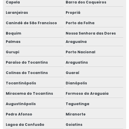
Capela
Barra dos Coqueiros
Laranjeiras
Propriá
Canindé de São Francisco
Porto da Folha
Boquim
Nossa Senhora das Dores
Palmas
Araguaína
Gurupi
Porto Nacional
Paraíso do Tocantins
Araguatins
Colinas do Tocantins
Guaraí
Tocantinópolis
Dianópolis
Miracema do Tocantins
Formoso do Araguaia
Augustinópolis
Taguatinga
Pedro Afonso
Miranorte
Lagoa da Confusão
Goiatins