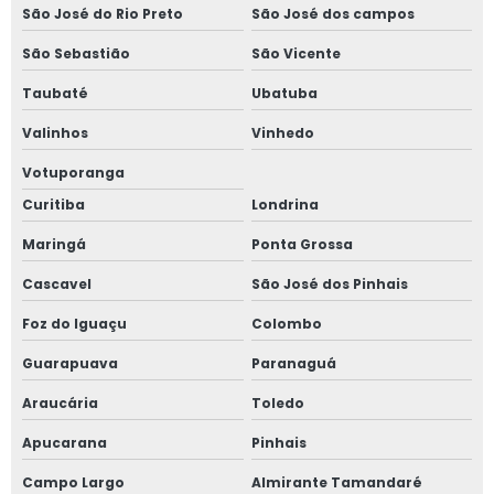
São José do Rio Preto
São José dos campos
São Sebastião
São Vicente
Taubaté
Ubatuba
Valinhos
Vinhedo
Votuporanga
Curitiba
Londrina
Maringá
Ponta Grossa
Cascavel
São José dos Pinhais
Foz do Iguaçu
Colombo
Guarapuava
Paranaguá
Araucária
Toledo
Apucarana
Pinhais
Campo Largo
Almirante Tamandaré