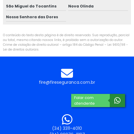
São Miguel do Tocantins
Nova Olinda
Nossa Senhora das Dores
O conteúdo do texto desta página é de direito reservado. Sua reprodução, parcial
ou total, mesmo citando nossos links, é proibida sem a autorização do autor.
Crime de violação de direito autoral – artigo 184 do Código Penal –
Lei 9610/98 -
Lei de direitos autorais
.
fire@fireseguranca.com.br
Falar com
atendente
(34) 3311-4010