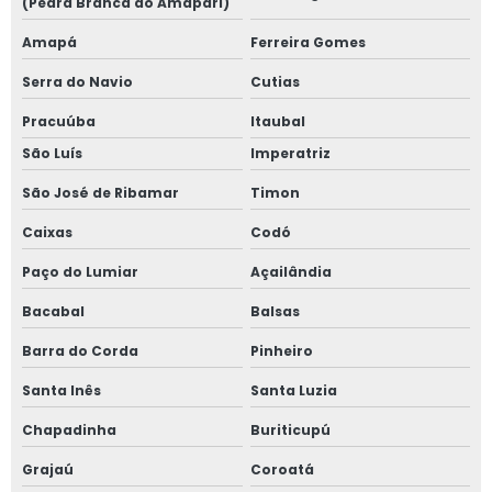
(Pedra Branca do Amaparí)
Amapá
Ferreira Gomes
Serra do Navio
Cutias
Pracuúba
Itaubal
São Luís
Imperatriz
São José de Ribamar
Timon
Caixas
Codó
Paço do Lumiar
Açailândia
Bacabal
Balsas
Barra do Corda
Pinheiro
Santa Inês
Santa Luzia
Chapadinha
Buriticupú
Grajaú
Coroatá