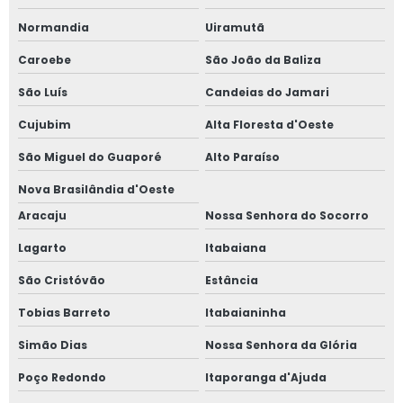
Normandia
Uiramutã
Caroebe
São João da Baliza
São Luís
Candeias do Jamari
Cujubim
Alta Floresta d'Oeste
São Miguel do Guaporé
Alto Paraíso
Nova Brasilândia d'Oeste
Aracaju
Nossa Senhora do Socorro
Lagarto
Itabaiana
São Cristóvão
Estância
Tobias Barreto
Itabaianinha
Simão Dias
Nossa Senhora da Glória
Poço Redondo
Itaporanga d'Ajuda